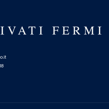
o.it
18