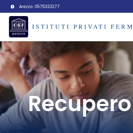
Salta
Arezzo: 0575323277
al
contenuto
Recupero 