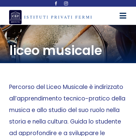
Salta
al
Toggl
contenuto
Navig
ISTITUTI
liceo musicale
ELENCO CORSI
GALLERIA
Percorso del Liceo Musicale è indirizzato
CORSI PER ADULTI
all’apprendimento tecnico-pratico della
musica e allo studio del suo ruolo nella
NEWS & EVENTI
storia e nella cultura. Guida lo studente
ad approfondire e a sviluppare le
LAVORA CON NOI