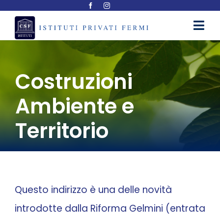
Salta
al
Toggl
contenuto
Navig
ISTITUTI
Costruzioni
ELENCO CORSI
Ambiente e
GALLERIA
Territorio
CORSI PER ADULTI
NEWS & EVENTI
Questo indirizzo è una delle novità
introdotte dalla Riforma Gelmini (entrata
LAVORA CON NOI