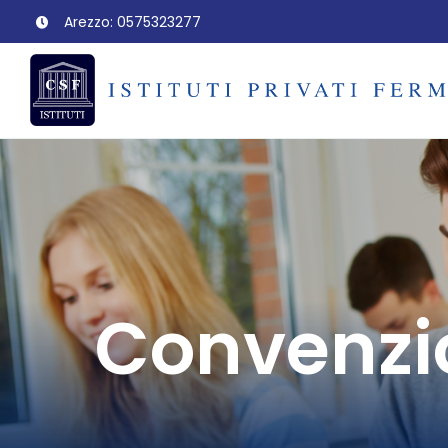
Salta
Arezzo: 0575323277
al
contenuto
Convenzi